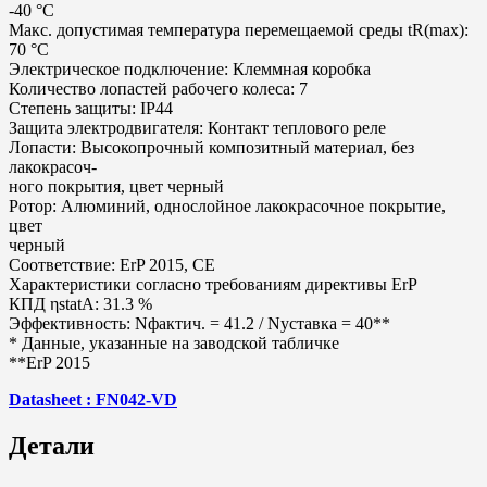
-40 °C
Макс. допустимая температура перемещаемой среды tR(max):
70 °C
Электрическое подключение: Клеммная коробка
Количество лопастей рабочего колеса: 7
Степень защиты: IP44
Защита электродвигателя: Контакт теплового реле
Лопасти: Высокопрочный композитный материал, без
лакокрасоч-
ного покрытия, цвет черный
Ротор: Алюминий, однослойное лакокрасочное покрытие,
цвет
черный
Соответствие: ErP 2015, CE
Характеристики согласно требованиям директивы ErP
КПД ηstatA: 31.3 %
Эффективность: Nфактич. = 41.2 / Nуставка = 40**
* Данные, указанные на заводской табличке
**ErP 2015
Datasheet : FN042-VD
Детали