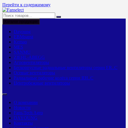
Перейти к содержимому
Каталог продукции
Dayoung
EBMpapst
Kemao
MES
SANMU
ZIEHL-ABEGG
Агровентиляторы
Бескорпусные радиальные вентиляторы серии ER..C
Осевые вентиляторы
Радиальные рабочие колёса серии RH..C
Центробежные вентиляторы
О компании
Новости
Fans-Tech Agro
DAYOUNG
Контакты