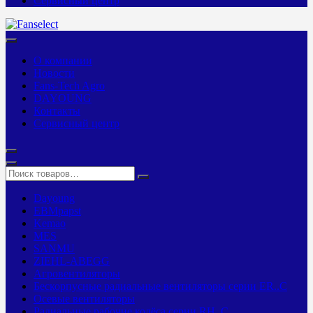
Сервисный центр
О компании
Новости
Fans-Tech Agro
DAYOUNG
Контакты
Сервисный центр
Dayoung
EBMpapst
Kemao
MES
SANMU
ZIEHL-ABEGG
Агровентиляторы
Бескорпусные радиальные вентиляторы серии ER..C
Осевые вентиляторы
Радиальные рабочие колёса серии RH..C