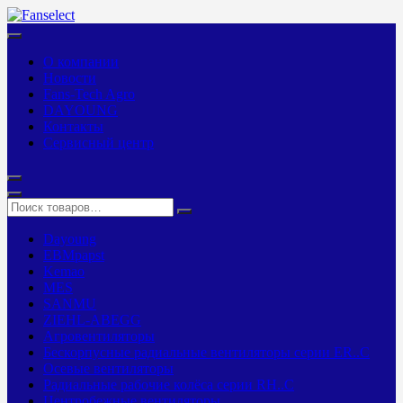
О компании
Новости
Fans-Tech Agro
DAYOUNG
Контакты
Сервисный центр
Dayoung
EBMpapst
Kemao
MES
SANMU
ZIEHL-ABEGG
Агровентиляторы
Бескорпусные радиальные вентиляторы серии ER..C
Осевые вентиляторы
Радиальные рабочие колёса серии RH..C
Центробежные вентиляторы