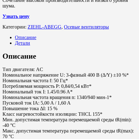
Сочетание высокой производительности и низкого уровня
шума.
Узнать цену
Категории:
ZIEHL-ABEGG
,
Осевые вентиляторы
Описание
Детали
Описание
Тип двигателя: AC
Номинальное напряжение U: 3-фазный 400 В (Δ/Y) ±10 %*
Номинальная частота f: 50 Гц*
Потребляемая мощность P: 0,84/0,54 кВт*
Номинальный ток I: 1.45/0.96 A*
Номинальная частота вращения n: 1340/940 мин-1*
Пусковой ток IA: 5,00 A / 1,60 A
Повышение тока ΔI: 15 %
Класс нагревостойкости изоляции: THCL 155*
Мин. допустимая температура перемещаемой среды tR(min):
-40 °C
Макс. допустимая температура перемещаемой среды tR(max):
70 °C