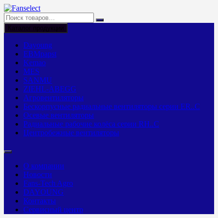
Перейти
к
содержимому
Каталог продукции
Dayoung
EBMpapst
Kemao
MES
SANMU
ZIEHL-ABEGG
Агровентиляторы
Бескорпусные радиальные вентиляторы серии ER..C
Осевые вентиляторы
Радиальные рабочие колёса серии RH..C
Центробежные вентиляторы
О компании
Новости
Fans-Tech Agro
DAYOUNG
Контакты
Сервисный центр