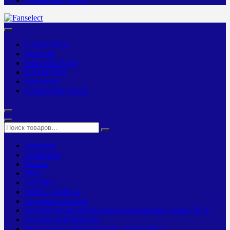
Сервисный центр
О компании
Новости
Fans-Tech Agro
DAYOUNG
Контакты
Сервисный центр
Dayoung
EBMpapst
Kemao
MES
SANMU
ZIEHL-ABEGG
Агровентиляторы
Бескорпусные радиальные вентиляторы серии ER..C
Осевые вентиляторы
Радиальные рабочие колёса серии RH..C