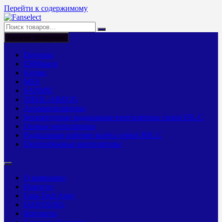
Перейти к содержимому
Каталог продукции
Dayoung
EBMpapst
Kemao
MES
SANMU
ZIEHL-ABEGG
Агровентиляторы
Бескорпусные радиальные вентиляторы серии ER..C
Осевые вентиляторы
Радиальные рабочие колёса серии RH..C
Центробежные вентиляторы
О компании
Новости
Fans-Tech Agro
DAYOUNG
Контакты