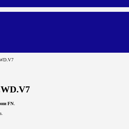
.WD.V7
I.WD.V7
рии FN
.
а.