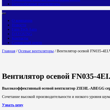
Центробежные вентиляторы
О компании
Новости
Fans-Tech Agro
DAYOUNG
Контакты
Сервисный центр
Главная
/
Осевые вентиляторы
/ Вентилятор осевой FN035-4EI
Вентилятор осевой FN035-4E
Высокоэффективный осевой вентилятор ZIEHL-ABEGG се
Сочетание высокой производительности и низкого уровня шум
Узнать цену