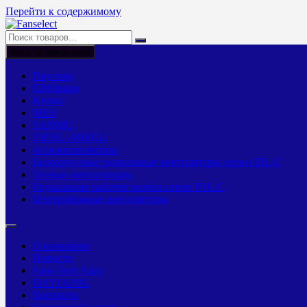
Перейти к содержимому
Каталог продукции
Dayoung
EBMpapst
Kemao
MES
SANMU
ZIEHL-ABEGG
Агровентиляторы
Бескорпусные радиальные вентиляторы серии ER..C
Осевые вентиляторы
Радиальные рабочие колёса серии RH..C
Центробежные вентиляторы
О компании
Новости
Fans-Tech Agro
DAYOUNG
Контакты