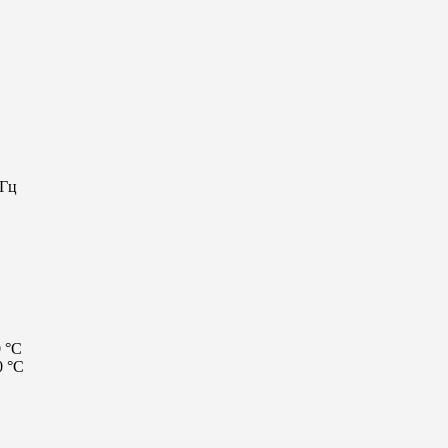
 Гц
 °C
0 °C