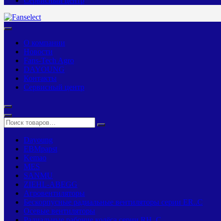
Сервисный центр
О компании
Новости
Fans-Tech Agro
DAYOUNG
Контакты
Сервисный центр
Dayoung
EBMpapst
Kemao
MES
SANMU
ZIEHL-ABEGG
Агровентиляторы
Бескорпусные радиальные вентиляторы серии ER..C
Осевые вентиляторы
Радиальные рабочие колёса серии RH..C