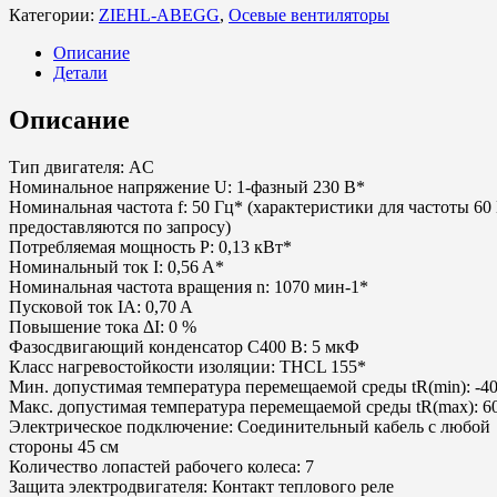
Категории:
ZIEHL-ABEGG
,
Осевые вентиляторы
Описание
Детали
Описание
Тип двигателя: AC
Номинальное напряжение U: 1-фазный 230 В*
Номинальная частота f: 50 Гц* (характеристики для частоты 60
предоставляются по запросу)
Потребляемая мощность P: 0,13 кВт*
Номинальный ток I: 0,56 A*
Номинальная частота вращения n: 1070 мин-1*
Пусковой ток IA: 0,70 A
Повышение тока ΔI: 0 %
Фазосдвигающий конденсатор C400 В: 5 мкФ
Класс нагревостойкости изоляции: THCL 155*
Мин. допустимая температура перемещаемой среды tR(min): -40
Макс. допустимая температура перемещаемой среды tR(max): 6
Электрическое подключение: Соединительный кабель с любой
стороны 45 см
Количество лопастей рабочего колеса: 7
Защита электродвигателя: Контакт теплового реле