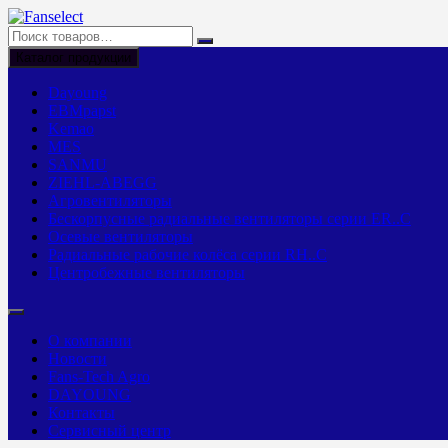
Перейти
к
содержимому
Каталог продукции
Dayoung
EBMpapst
Kemao
MES
SANMU
ZIEHL-ABEGG
Агровентиляторы
Бескорпусные радиальные вентиляторы серии ER..C
Осевые вентиляторы
Радиальные рабочие колёса серии RH..C
Центробежные вентиляторы
О компании
Новости
Fans-Tech Agro
DAYOUNG
Контакты
Сервисный центр