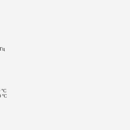
 Гц
 °C
0 °C