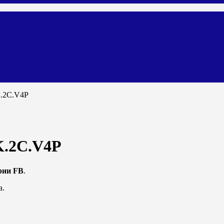
K.2C.V4P
K.2C.V4P
рии FB
.
а.