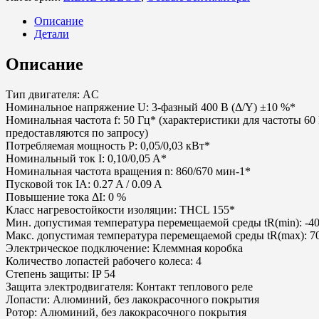
Описание
Детали
Описание
Тип двигателя: AC
Номинальное напряжение U: 3-фазный 400 В (Δ/Y) ±10 %*
Номинальная частота f: 50 Гц* (характеристики для частоты 60
предоставляются по запросу)
Потребляемая мощность P: 0,05/0,03 кВт*
Номинальный ток I: 0,10/0,05 A*
Номинальная частота вращения n: 860/670 мин-1*
Пусковой ток IA: 0.27 A / 0.09 A
Повышение тока ΔI: 0 %
Класс нагревостойкости изоляции: THCL 155*
Мин. допустимая температура перемещаемой среды tR(min): -40
Макс. допустимая температура перемещаемой среды tR(max): 7
Электрическое подключение: Клеммная коробка
Количество лопастей рабочего колеса: 4
Степень защиты: IP 54
Защита электродвигателя: Контакт теплового реле
Лопасти: Алюминий, без лакокрасочного покрытия
Ротор: Алюминий, без лакокрасочного покрытия