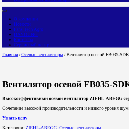
О компании
Новости
Fans-Tech Agro
DAYOUNG
Контакты
Сервисный центр
Главная
/
Осевые вентиляторы
/ Вентилятор осевой FB035-SD
Вентилятор осевой FB035-SD
Высокоэффективный осевой вентилятор ZIEHL-ABEGG се
Сочетание высокой производительности и низкого уровня шум
Узнать цену
Категории:
ZIEHL-ABEGG
,
Осевые вентиляторы