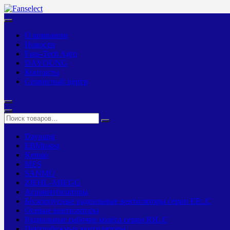
О компании
Новости
Fans-Tech Agro
DAYOUNG
Контакты
Сервисный центр
Dayoung
EBMpapst
Kemao
MES
SANMU
ZIEHL-ABEGG
Агровентиляторы
Бескорпусные радиальные вентиляторы серии ER..C
Осевые вентиляторы
Радиальные рабочие колёса серии RH..C
Центробежные вентиляторы