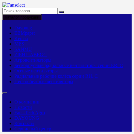
Перейти
к
содержимому
Каталог продукции
Dayoung
EBMpapst
Kemao
MES
SANMU
ZIEHL-ABEGG
Агровентиляторы
Бескорпусные радиальные вентиляторы серии ER..C
Осевые вентиляторы
Радиальные рабочие колёса серии RH..C
Центробежные вентиляторы
О компании
Новости
Fans-Tech Agro
DAYOUNG
Контакты
Сервисный центр