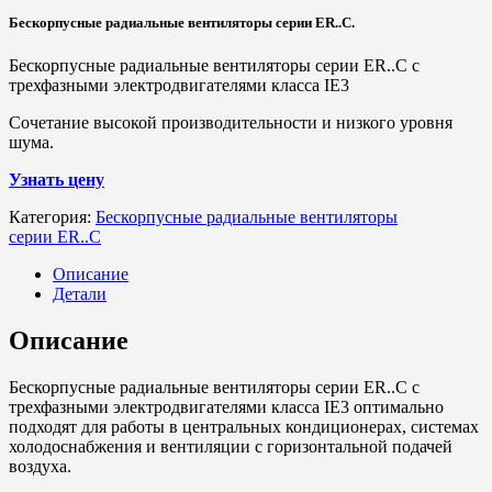
Бескорпусные радиальные вентиляторы серии
ER
..
C
.
Бескорпусные радиальные вентиляторы серии
ER
..
C
с
трехфазными электродвигателями класса
IE
3
Сочетание высокой производительности и низкого уровня
шума.
Узнать цену
Категория:
Бескорпусные радиальные вентиляторы
серии ER..C
Описание
Детали
Описание
Бескорпусные радиальные вентиляторы серии
ER
..
C
с
трехфазными электродвигателями класса
IE
3 оптимально
подходят для работы в центральных кондиционерах, системах
холодоснабжения и вентиляции с горизонтальной подачей
воздуха.