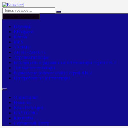
Перейти
к
содержимому
Каталог продукции
Dayoung
EBMpapst
Kemao
MES
SANMU
ZIEHL-ABEGG
Агровентиляторы
Бескорпусные радиальные вентиляторы серии ER..C
Осевые вентиляторы
Радиальные рабочие колёса серии RH..C
Центробежные вентиляторы
О компании
Новости
Fans-Tech Agro
DAYOUNG
Контакты
Сервисный центр