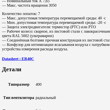
— Номинальный ток А 7,65
— Макс. частота вращения 3050
Количество лопаток: 7
— Макс. допустимая температура перемещаемой среды: 40 ·с
— Мин. допустимая температура перемещаемой среды: -20 ·с
— Защита электродвигателя: термистор (РТС) или РТО
— Рабочее колесо: сварное, из листовой стали с лакокрасочны
цвета RAL 5002 (ультрамарин)
— Соединённая болтами прочная конструкция из листовой ста
— Конфузор для оптимизации всасывания воздуха с патрубком
устройства измерения расхода воздуха.
Datasheet : ER40C
Детали
Типоразмер
400
Тип вентилятора
радиальный