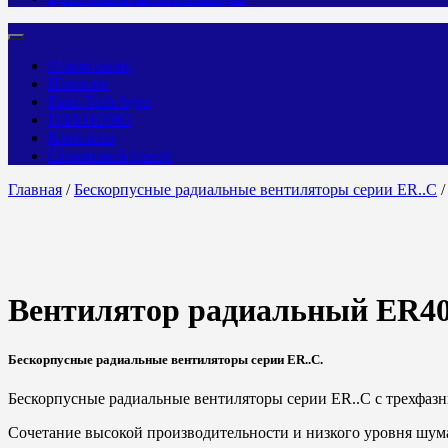
О компании
Новости
Fans-Tech Agro
DAYOUNG
Контакты
Сервисный центр
Главная
/
Бескорпусные радиальные вентиляторы серии ER..C
/
Вентилятор радиальный ER4
Бескорпусные радиальные вентиляторы серии
ER
..
C
.
Бескорпусные радиальные вентиляторы серии
ER
..
C
с трехфаз
Сочетание высокой производительности и низкого уровня шум