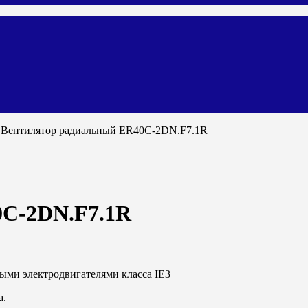
 Вентилятор радиальный ER40C-2DN.F7.1R
0C-2DN.F7.1R
ными электродвигателями класса
IE
3
а.