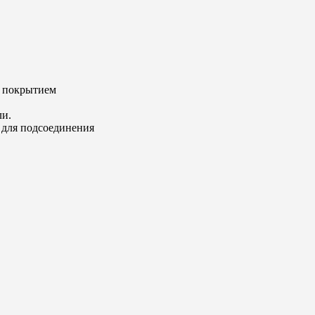
м покрытием
ли.
 для подсоединения