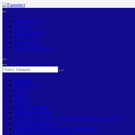
О компании
Новости
Fans-Tech Agro
DAYOUNG
Контакты
Сервисный центр
Dayoung
EBMpapst
Kemao
MES
SANMU
ZIEHL-ABEGG
Агровентиляторы
Бескорпусные радиальные вентиляторы серии ER..C
Осевые вентиляторы
Радиальные рабочие колёса серии RH..C
Центробежные вентиляторы