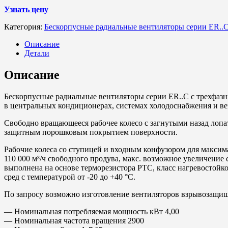
Узнать цену
Категория:
Бескорпусные радиальные вентиляторы серии ER..
Описание
Детали
Описание
Бескорпусные радиальные вентиляторы серии
ER
..
C
с трехфаз
в центральных кондиционерах, системах холодоснабжения и ве
Свободно вращающееся рабочее колесо с загнутыми назад лопат
защитным порошковым покрытием поверхности.
Рабочие колеса со ступицей и входным конфузором для макси
110 000 м³/ч свободного продува, макс. возможное увеличение 
выполнена на основе терморезистора PTC, класс нагревостойк
сред с температурой от -20 до +40 °С.
По запросу возможно изготовление вентиляторов взрывозащи
— Номинальная потребляемая мощность кВт 4,00
— Номинальная частота вращения 2900