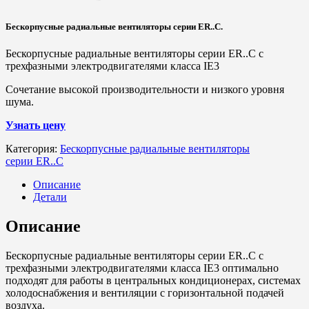
Бескорпусные радиальные вентиляторы серии
ER
..
C
.
Бескорпусные радиальные вентиляторы серии
ER
..
C
с
трехфазными электродвигателями класса
IE
3
Сочетание высокой производительности и низкого уровня
шума.
Узнать цену
Категория:
Бескорпусные радиальные вентиляторы
серии ER..C
Описание
Детали
Описание
Бескорпусные радиальные вентиляторы серии
ER
..
C
с
трехфазными электродвигателями класса
IE
3 оптимально
подходят для работы в центральных кондиционерах, системах
холодоснабжения и вентиляции с горизонтальной подачей
воздуха.