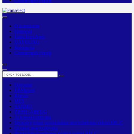
Сервисный центр
О компании
Новости
Fans-Tech Agro
DAYOUNG
Контакты
Сервисный центр
Dayoung
EBMpapst
Kemao
MES
SANMU
ZIEHL-ABEGG
Агровентиляторы
Бескорпусные радиальные вентиляторы серии ER..C
Осевые вентиляторы
Радиальные рабочие колёса серии RH..C