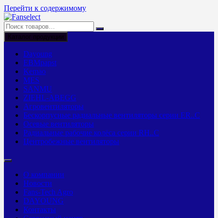
Перейти к содержимому
Каталог продукции
Dayoung
EBMpapst
Kemao
MES
SANMU
ZIEHL-ABEGG
Агровентиляторы
Бескорпусные радиальные вентиляторы серии ER..C
Осевые вентиляторы
Радиальные рабочие колёса серии RH..C
Центробежные вентиляторы
О компании
Новости
Fans-Tech Agro
DAYOUNG
Контакты