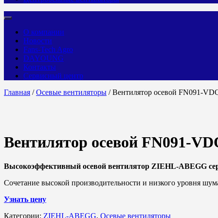
О компании
Новости
Fans-Tech Agro
DAYOUNG
Контакты
Сервисный центр
Главная
/
Осевые вентиляторы
/ Вентилятор осевой FN091-VD
Вентилятор осевой FN091-VD
Высокоэффективный осевой вентилятор ZIEHL-ABEGG се
Сочетание высокой производительности и низкого уровня шум
Узнать цену
Категории:
ZIEHL-ABEGG
,
Осевые вентиляторы