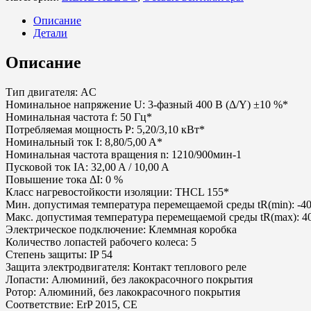
Описание
Детали
Описание
Тип двигателя: AC
Номинальное напряжение U: 3-фазный 400 В (Δ/Y) ±10 %*
Номинальная частота f: 50 Гц*
Потребляемая мощность P: 5,20/3,10 кВт*
Номинальный ток I: 8,80/5,00 A*
Номинальная частота вращения n: 1210/900мин-1
Пусковой ток IA: 32,00 A / 10,00 A
Повышение тока ΔI: 0 %
Класс нагревостойкости изоляции: THCL 155*
Мин. допустимая температура перемещаемой среды tR(min): -40
Макс. допустимая температура перемещаемой среды tR(max): 4
Электрическое подключение: Клеммная коробка
Количество лопастей рабочего колеса: 5
Степень защиты: IP 54
Защита электродвигателя: Контакт теплового реле
Лопасти: Алюминий, без лакокрасочного покрытия
Ротор: Алюминий, без лакокрасочного покрытия
Соответствие: ErP 2015, CE