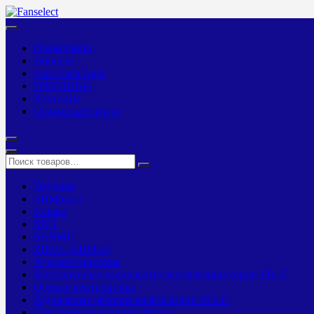
О компании
Новости
Fans-Tech Agro
DAYOUNG
Контакты
Сервисный центр
Dayoung
EBMpapst
Kemao
MES
SANMU
ZIEHL-ABEGG
Агровентиляторы
Бескорпусные радиальные вентиляторы серии ER..C
Осевые вентиляторы
Радиальные рабочие колёса серии RH..C
Центробежные вентиляторы