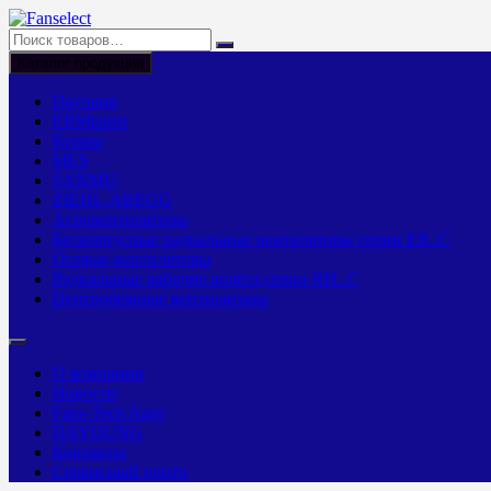
Перейти
к
содержимому
Каталог продукции
Dayoung
EBMpapst
Kemao
MES
SANMU
ZIEHL-ABEGG
Агровентиляторы
Бескорпусные радиальные вентиляторы серии ER..C
Осевые вентиляторы
Радиальные рабочие колёса серии RH..C
Центробежные вентиляторы
О компании
Новости
Fans-Tech Agro
DAYOUNG
Контакты
Сервисный центр