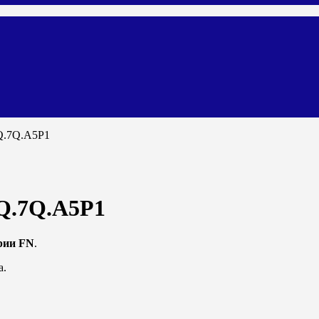
Q.7Q.A5P1
Q.7Q.A5P1
рии FN
.
а.