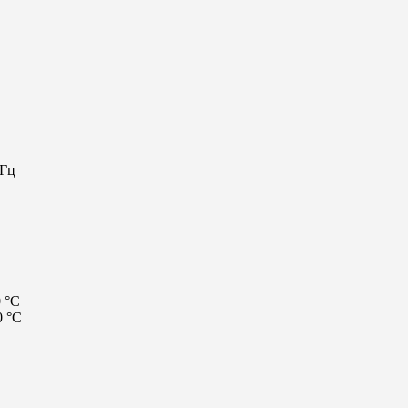
 Гц
 °C
0 °C