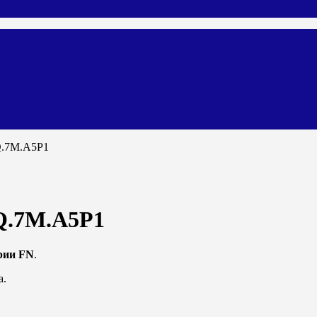
Q.7M.A5P1
Q.7M.A5P1
рии FN
.
а.