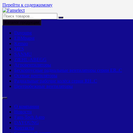
Перейти к содержимому
Каталог продукции
Dayoung
EBMpapst
Kemao
MES
SANMU
ZIEHL-ABEGG
Агровентиляторы
Бескорпусные радиальные вентиляторы серии ER..C
Осевые вентиляторы
Радиальные рабочие колёса серии RH..C
Центробежные вентиляторы
О компании
Новости
Fans-Tech Agro
DAYOUNG
Контакты