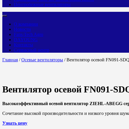
Центробежные вентиляторы
О компании
Новости
Fans-Tech Agro
DAYOUNG
Контакты
Сервисный центр
Главная
/
Осевые вентиляторы
/ Вентилятор осевой FN091-SD
Вентилятор осевой FN091-SD
Высокоэффективный осевой вентилятор ZIEHL-ABEGG се
Сочетание высокой производительности и низкого уровня шум
Узнать цену