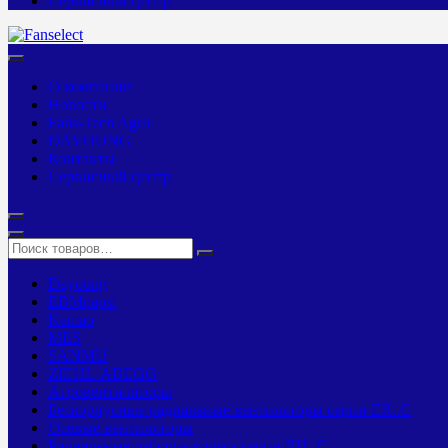
Сервисный центр
О компании
Новости
Fans-Tech Agro
DAYOUNG
Контакты
Сервисный центр
Dayoung
EBMpapst
Kemao
MES
SANMU
ZIEHL-ABEGG
Агровентиляторы
Бескорпусные радиальные вентиляторы серии ER..C
Осевые вентиляторы
Радиальные рабочие колёса серии RH..C