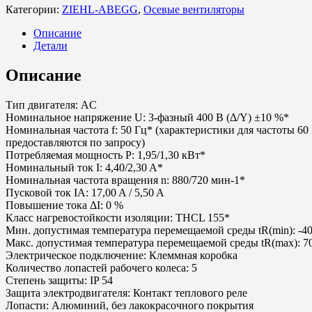
Категории:
ZIEHL-ABEGG
,
Осевые вентиляторы
Описание
Детали
Описание
Тип двигателя: AC
Номинальное напряжение U: 3-фазный 400 В (Δ/Y) ±10 %*
Номинальная частота f: 50 Гц* (характеристики для частоты 60
предоставляются по запросу)
Потребляемая мощность P: 1,95/1,30 кВт*
Номинальный ток I: 4,40/2,30 A*
Номинальная частота вращения n: 880/720 мин-1*
Пусковой ток IA: 17,00 A / 5,50 A
Повышение тока ΔI: 0 %
Класс нагревостойкости изоляции: THCL 155*
Мин. допустимая температура перемещаемой среды tR(min): -40
Макс. допустимая температура перемещаемой среды tR(max): 7
Электрическое подключение: Клеммная коробка
Количество лопастей рабочего колеса: 5
Степень защиты: IP 54
Защита электродвигателя: Контакт теплового реле
Лопасти: Алюминий, без лакокрасочного покрытия