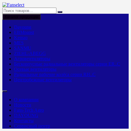
Перейти
к
содержимому
Каталог продукции
Dayoung
EBMpapst
Kemao
MES
SANMU
ZIEHL-ABEGG
Агровентиляторы
Бескорпусные радиальные вентиляторы серии ER..C
Осевые вентиляторы
Радиальные рабочие колёса серии RH..C
Центробежные вентиляторы
О компании
Новости
Fans-Tech Agro
DAYOUNG
Контакты
Сервисный центр