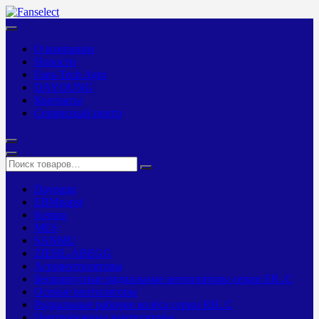
О компании
Новости
Fans-Tech Agro
DAYOUNG
Контакты
Сервисный центр
Dayoung
EBMpapst
Kemao
MES
SANMU
ZIEHL-ABEGG
Агровентиляторы
Бескорпусные радиальные вентиляторы серии ER..C
Осевые вентиляторы
Радиальные рабочие колёса серии RH..C
Центробежные вентиляторы