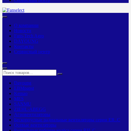
Сервисный центр
О компании
Новости
Fans-Tech Agro
DAYOUNG
Контакты
Сервисный центр
Dayoung
EBMpapst
Kemao
MES
SANMU
ZIEHL-ABEGG
Агровентиляторы
Бескорпусные радиальные вентиляторы серии ER..C
Осевые вентиляторы
Радиальные рабочие колёса серии RH..C