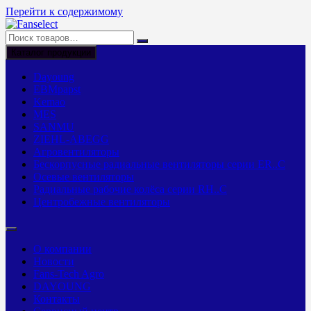
Перейти к содержимому
Каталог продукции
Dayoung
EBMpapst
Kemao
MES
SANMU
ZIEHL-ABEGG
Агровентиляторы
Бескорпусные радиальные вентиляторы серии ER..C
Осевые вентиляторы
Радиальные рабочие колёса серии RH..C
Центробежные вентиляторы
О компании
Новости
Fans-Tech Agro
DAYOUNG
Контакты