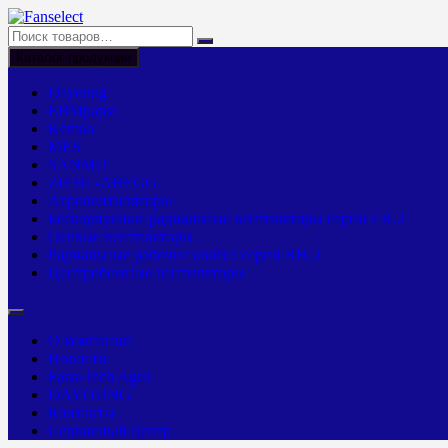
Перейти
к
содержимому
Каталог продукции
Dayoung
EBMpapst
Kemao
MES
SANMU
ZIEHL-ABEGG
Агровентиляторы
Бескорпусные радиальные вентиляторы серии ER..C
Осевые вентиляторы
Радиальные рабочие колёса серии RH..C
Центробежные вентиляторы
О компании
Новости
Fans-Tech Agro
DAYOUNG
Контакты
Сервисный центр