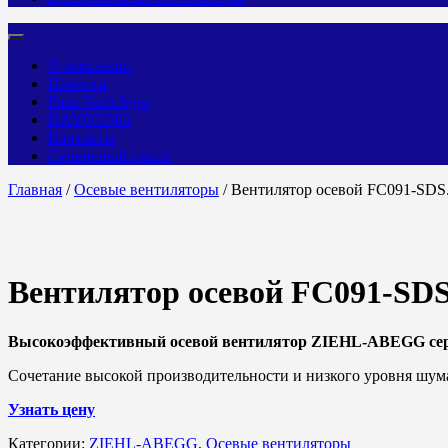
О компании
Новости
Fans-Tech Agro
DAYOUNG
Контакты
Сервисный центр
Главная
/
Осевые вентиляторы
/ Вентилятор осевой FC091-SDS
Вентилятор осевой FC091-SDS
Высокоэффективный осевой вентилятор ZIEHL-ABEGG се
Сочетание высокой производительности и низкого уровня шум
Узнать цену
Категории:
ZIEHL-ABEGG
,
Осевые вентиляторы