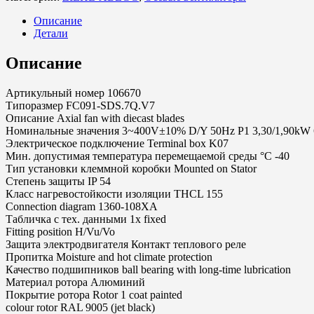
Описание
Детали
Описание
Артикульный номер 106670
Типоразмер FC091-SDS.7Q.V7
Описание Axial fan with diecast blades
Номинальные значения 3~400V±10% D/Y 50Hz P1 3,30/1,90kW 6
Электрическое подключение Terminal box K07
Мин. допустимая температура перемещаемой среды °C -40
Тип установки клеммной коробки Mounted on Stator
Степень защиты IP 54
Класс нагревостойкости изоляции THCL 155
Connection diagram 1360-108XA
Табличка с тех. данными 1x fixed
Fitting position H/Vu/Vo
Защита электродвигателя Контакт теплового реле
Пропитка Moisture and hot climate protection
Качество подшипников ball bearing with long-time lubrication
Материал ротора Алюминий
Покрытие ротора Rotor 1 coat painted
colour rotor RAL 9005 (jet black)