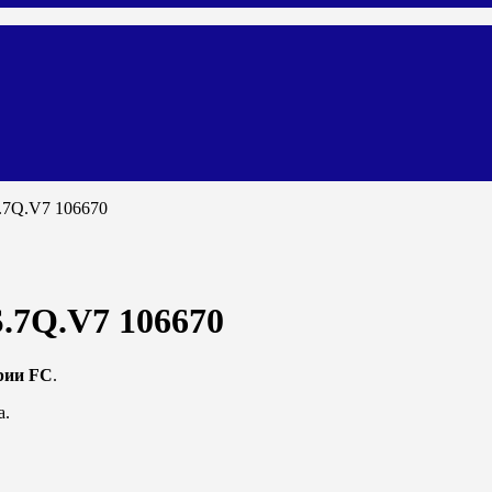
.7Q.V7 106670
.7Q.V7 106670
рии FC
.
а.