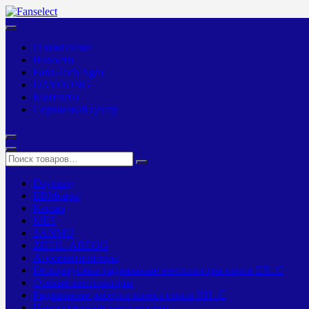
О компании
Новости
Fans-Tech Agro
DAYOUNG
Контакты
Сервисный центр
Dayoung
EBMpapst
Kemao
MES
SANMU
ZIEHL-ABEGG
Агровентиляторы
Бескорпусные радиальные вентиляторы серии ER..C
Осевые вентиляторы
Радиальные рабочие колёса серии RH..C
Центробежные вентиляторы