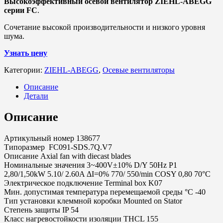
Высокоэффективный осевой вентилятор ZIEHL-ABEGG
серии FC
.
Сочетание высокой производительности и низкого уровня
шума.
Узнать цену
Категории:
ZIEHL-ABEGG
,
Осевые вентиляторы
Описание
Детали
Описание
Артикульный номер 138677
Типоразмер FC091-SDS.7Q.V7
Описание Axial fan with diecast blades
Номинальные значения 3~400V±10% D/Y 50Hz P1
2,80/1,50kW 5.10/ 2.60A ΔI=0% 770/ 550/min COSY 0,80 70°C
Электрическое подключение Terminal box K07
Мин. допустимая температура перемещаемой среды °C -40
Тип установки клеммной коробки Mounted on Stator
Степень защиты IP 54
Класс нагревостойкости изоляции THCL 155