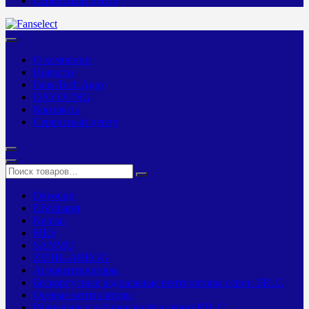
Сервисный центр
О компании
Новости
Fans-Tech Agro
DAYOUNG
Контакты
Сервисный центр
Dayoung
EBMpapst
Kemao
MES
SANMU
ZIEHL-ABEGG
Агровентиляторы
Бескорпусные радиальные вентиляторы серии ER..C
Осевые вентиляторы
Радиальные рабочие колёса серии RH..C