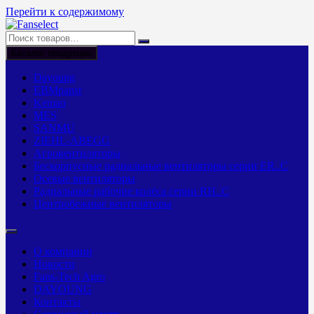
Перейти к содержимому
Каталог продукции
Dayoung
EBMpapst
Kemao
MES
SANMU
ZIEHL-ABEGG
Агровентиляторы
Бескорпусные радиальные вентиляторы серии ER..C
Осевые вентиляторы
Радиальные рабочие колёса серии RH..C
Центробежные вентиляторы
О компании
Новости
Fans-Tech Agro
DAYOUNG
Контакты