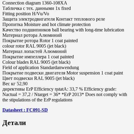
Connection diagram 1360-108XA
Табличка с тех. данными 1x fixed
Fitting position H/Vu/Vo
Защита электродвигателя Контакт теплового реле
Пропитка Moisture and hot climate protection
Качество подшипников ball bearing with long-time lubrication
Материал ротора Алюминий
Покрытие ротора Rotor 1 coat painted
colour rotor RAL 9005 (jet black)
Материал лопастей Алюминий
Покрытие импеллера 1 coat painted
Colour blades RAL 9005 (jet black)
Field of application Standardanwendung
Покрытие подвески двигателя Motor suspension 1 coat paint
Цвет подвески RAL 9005 (jet black)
Вес кг 52,90
директивы ErP Efficiency ηstatA: 33,7 % Efficiency grade:
Nactual = 37,2 / Ntarget = 36* *ErP 2013* Does not comply with
the stipulations of the ErP regulations
Datasheet : FC091-SD
Детали