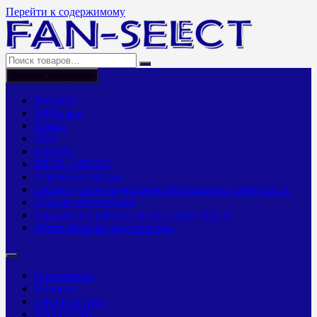
Перейти к содержимому
Каталог продукции
Dayoung
EBMpapst
Kemao
MES
SANMU
ZIEHL-ABEGG
Агровентиляторы
Бескорпусные радиальные вентиляторы серии ER..C
Осевые вентиляторы
Радиальные рабочие колёса серии RH..C
Центробежные вентиляторы
О компании
Новости
Fans-Tech Agro
DAYOUNG