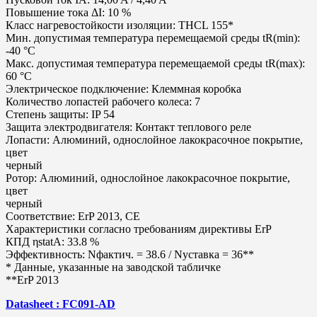
Повышение тока ΔI: 10 %
Класс нагревостойкости изоляции: THCL 155*
Мин. допустимая температура перемещаемой среды tR(min):
-40 °C
Макс. допустимая температура перемещаемой среды tR(max):
60 °C
Электрическое подключение: Клеммная коробка
Количество лопастей рабочего колеса: 7
Степень защиты: IP 54
Защита электродвигателя: Контакт теплового реле
Лопасти: Алюминий, однослойное лакокрасочное покрытие,
цвет
черный
Ротор: Алюминий, однослойное лакокрасочное покрытие,
цвет
черный
Соответствие: ErP 2013, CE
Характеристики согласно требованиям директивы ErP
КПД ηstatA: 33.8 %
Эффективность: Nфактич. = 38.6 / Nуставка = 36**
* Данные, указанные на заводской табличке
**ErP 2013
Datasheet : FC091-AD