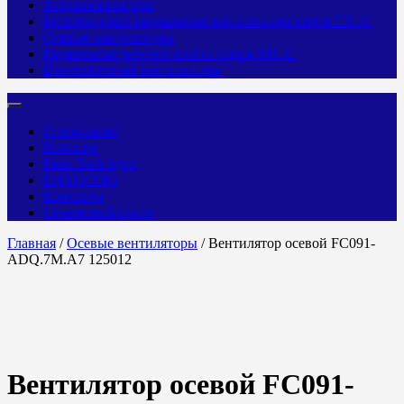
Агровентиляторы
Бескорпусные радиальные вентиляторы серии ER..C
Осевые вентиляторы
Радиальные рабочие колёса серии RH..C
Центробежные вентиляторы
О компании
Новости
Fans-Tech Agro
DAYOUNG
Контакты
Сервисный центр
Главная
/
Осевые вентиляторы
/ Вентилятор осевой FC091-
ADQ.7M.A7 125012
Вентилятор осевой FC091-