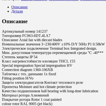
Описание
Детали
Описание
Артикульный номер 141237
Типоразмер FC063-6DT.4I.A7
Описание Axial fan with diecast blades
Номинальные значения 3~230/400V ±10% D/Y 50Hz P1 0.58kW 
Электрическое подключение Terminal box Integrated design.
Мин. допустимая температура перемещаемой среды °C -40***
Степень защиты IP 54
Класс нагревостойкости изоляции THCL 155
Special impregnation Special impregnation HV
Connection diagram 1360-106XB
Табличка с тех. данными 1x fixed
Fitting position H/Vo
Защита электродвигателя Контакт теплового реле
Пропитка Moisture and hot climate protection
Качество подшипников ball bearing with long-time lubrication
Материал ротора Алюминий
Покрытие ротора Rotor 1 coat painted
colour rotor RAL 9005 (jet black)