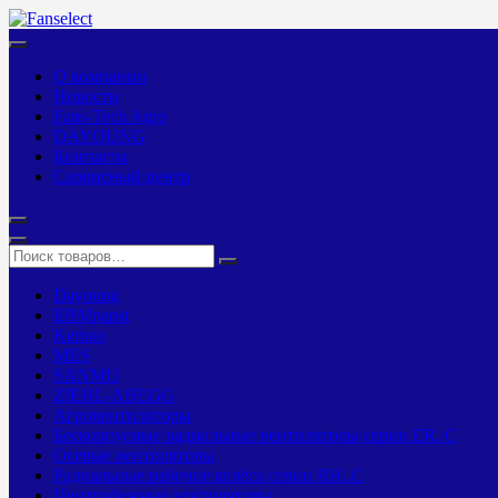
О компании
Новости
Fans-Tech Agro
DAYOUNG
Контакты
Сервисный центр
Dayoung
EBMpapst
Kemao
MES
SANMU
ZIEHL-ABEGG
Агровентиляторы
Бескорпусные радиальные вентиляторы серии ER..C
Осевые вентиляторы
Радиальные рабочие колёса серии RH..C
Центробежные вентиляторы