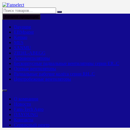
Перейти
к
содержимому
Каталог продукции
Dayoung
EBMpapst
Kemao
MES
SANMU
ZIEHL-ABEGG
Агровентиляторы
Бескорпусные радиальные вентиляторы серии ER..C
Осевые вентиляторы
Радиальные рабочие колёса серии RH..C
Центробежные вентиляторы
О компании
Новости
Fans-Tech Agro
DAYOUNG
Контакты
Сервисный центр