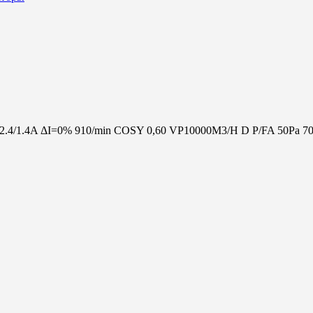
2.4/1.4A ΔI=0% 910/min COSY 0,60 VP10000M3/H D P/FA 50Pa 7