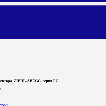
T
 сектора ZIEHL-ABEGG, серия FC
.
а.
яторы