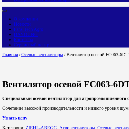
О компании
Новости
Fans-Tech Agro
DAYOUNG
Контакты
Сервисный центр
Главная
/
Осевые вентиляторы
/ Вентилятор осевой FC063-6DT
Вентилятор осевой FC063-6D
Специальный осевой вентилятор для агропромышленного
Сочетание высокой производительности и низкого уровня шум
Узнать цену
Категории:
ZIEHL-ABEGG
,
Агровентиляторы
,
Осевые вентил