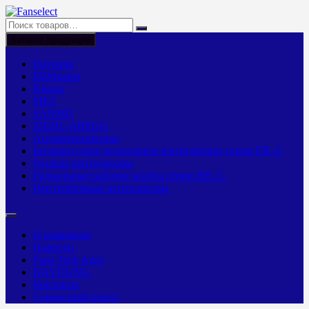
Перейти
к
содержимому
Каталог продукции
Dayoung
EBMpapst
Kemao
MES
SANMU
ZIEHL-ABEGG
Агровентиляторы
Бескорпусные радиальные вентиляторы серии ER..C
Осевые вентиляторы
Радиальные рабочие колёса серии RH..C
Центробежные вентиляторы
О компании
Новости
Fans-Tech Agro
DAYOUNG
Контакты
Сервисный центр