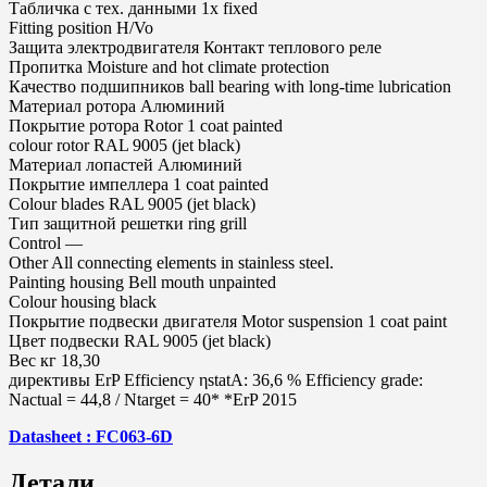
Табличка с тех. данными 1x fixed
Fitting position H/Vo
Защита электродвигателя Контакт теплового реле
Пропитка Moisture and hot climate protection
Качество подшипников ball bearing with long-time lubrication
Материал ротора Алюминий
Покрытие ротора Rotor 1 coat painted
colour rotor RAL 9005 (jet black)
Материал лопастей Алюминий
Покрытие импеллера 1 coat painted
Colour blades RAL 9005 (jet black)
Тип защитной решетки ring grill
Control —
Other All connecting elements in stainless steel.
Painting housing Bell mouth unpainted
Colour housing black
Покрытие подвески двигателя Motor suspension 1 coat paint
Цвет подвески RAL 9005 (jet black)
Вес кг 18,30
директивы ErP Efficiency ηstatA: 36,6 % Efficiency grade:
Nactual = 44,8 / Ntarget = 40* *ErP 2015
Datasheet : FC063-6D
Детали