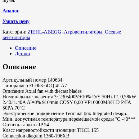
шума.
Аналог
Узнать цену
Категории:
ZIEHL-ABEGG
,
Агровентиляторы
,
Осевые
вентиляторы
Описание
Детали
Описание
Артикульный номер 140634
Типоразмер FC063-6DQ.4I.A7
Описание Axial fan with diecast blades
Номинальные значения 3~230/400V±10% D/Y 50Hz P1 0,58kW
2.40/ 1.40A ΔI=0% 910/min COSY 0,60 VP10000M3/H D P/FA
50PA 70°C
Электрическое подключение Terminal box Integrated design.
Мин. допустимая температура перемещаемой среды °C -40***
Степень защиты IP 54
Класс нагревостойкости изоляции THCL 155
Connection diagram 1360-106XB