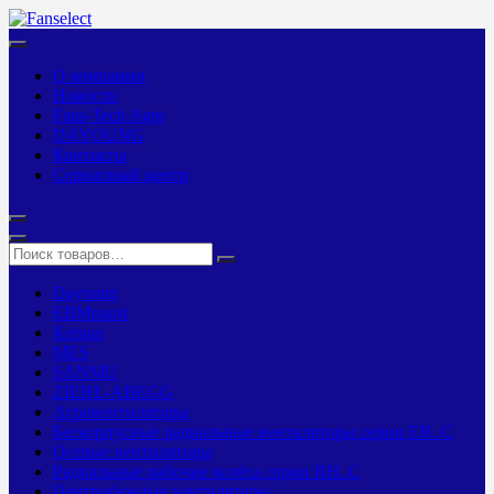
О компании
Новости
Fans-Tech Agro
DAYOUNG
Контакты
Сервисный центр
Dayoung
EBMpapst
Kemao
MES
SANMU
ZIEHL-ABEGG
Агровентиляторы
Бескорпусные радиальные вентиляторы серии ER..C
Осевые вентиляторы
Радиальные рабочие колёса серии RH..C
Центробежные вентиляторы