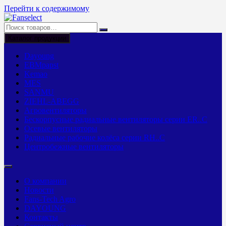
Перейти к содержимому
Каталог продукции
Dayoung
EBMpapst
Kemao
MES
SANMU
ZIEHL-ABEGG
Агровентиляторы
Бескорпусные радиальные вентиляторы серии ER..C
Осевые вентиляторы
Радиальные рабочие колёса серии RH..C
Центробежные вентиляторы
О компании
Новости
Fans-Tech Agro
DAYOUNG
Контакты