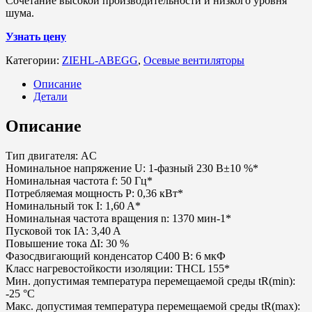
Сочетание высокой производительности и низкого уровня
шума.
Узнать цену
Категории:
ZIEHL-ABEGG
,
Осевые вентиляторы
Описание
Детали
Описание
Тип двигателя: AC
Номинальное напряжение U: 1-фазный 230 В±10 %*
Номинальная частота f: 50 Гц*
Потребляемая мощность P: 0,36 кВт*
Номинальный ток I: 1,60 A*
Номинальная частота вращения n: 1370 мин-1*
Пусковой ток IA: 3,40 A
Повышение тока ΔI: 30 %
Фазосдвигающий конденсатор C400 В: 6 мкФ
Класс нагревостойкости изоляции: THCL 155*
Мин. допустимая температура перемещаемой среды tR(min):
-25 °C
Макс. допустимая температура перемещаемой среды tR(max):