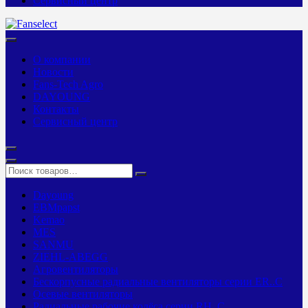
Сервисный центр
О компании
Новости
Fans-Tech Agro
DAYOUNG
Контакты
Сервисный центр
Dayoung
EBMpapst
Kemao
MES
SANMU
ZIEHL-ABEGG
Агровентиляторы
Бескорпусные радиальные вентиляторы серии ER..C
Осевые вентиляторы
Радиальные рабочие колёса серии RH..C