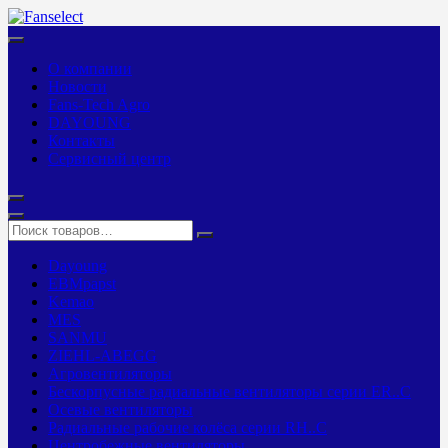
О компании
Новости
Fans-Tech Agro
DAYOUNG
Контакты
Сервисный центр
Dayoung
EBMpapst
Kemao
MES
SANMU
ZIEHL-ABEGG
Агровентиляторы
Бескорпусные радиальные вентиляторы серии ER..C
Осевые вентиляторы
Радиальные рабочие колёса серии RH..C
Центробежные вентиляторы