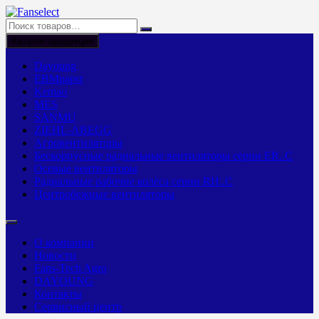
Перейти
к
содержимому
Каталог продукции
Dayoung
EBMpapst
Kemao
MES
SANMU
ZIEHL-ABEGG
Агровентиляторы
Бескорпусные радиальные вентиляторы серии ER..C
Осевые вентиляторы
Радиальные рабочие колёса серии RH..C
Центробежные вентиляторы
О компании
Новости
Fans-Tech Agro
DAYOUNG
Контакты
Сервисный центр