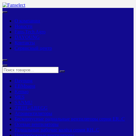
О компании
Новости
Fans-Tech Agro
DAYOUNG
Контакты
Сервисный центр
Dayoung
EBMpapst
Kemao
MES
SANMU
ZIEHL-ABEGG
Агровентиляторы
Бескорпусные радиальные вентиляторы серии ER..C
Осевые вентиляторы
Радиальные рабочие колёса серии RH..C
Центробежные вентиляторы