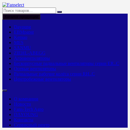
Перейти
к
содержимому
Каталог продукции
Dayoung
EBMpapst
Kemao
MES
SANMU
ZIEHL-ABEGG
Агровентиляторы
Бескорпусные радиальные вентиляторы серии ER..C
Осевые вентиляторы
Радиальные рабочие колёса серии RH..C
Центробежные вентиляторы
О компании
Новости
Fans-Tech Agro
DAYOUNG
Контакты
Сервисный центр