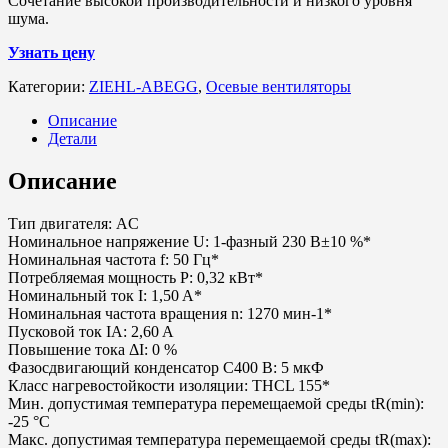
Сочетание высокой производительности и низкого уровня
шума.
Узнать цену
Категории:
ZIEHL-ABEGG
,
Осевые вентиляторы
Описание
Детали
Описание
Тип двигателя: AC
Номинальное напряжение U: 1-фазный 230 В±10 %*
Номинальная частота f: 50 Гц*
Потребляемая мощность P: 0,32 кВт*
Номинальный ток I: 1,50 A*
Номинальная частота вращения n: 1270 мин-1*
Пусковой ток IA: 2,60 A
Повышение тока ΔI: 0 %
Фазосдвигающий конденсатор C400 В: 5 мкФ
Класс нагревостойкости изоляции: THCL 155*
Мин. допустимая температура перемещаемой среды tR(min):
-25 °C
Макс. допустимая температура перемещаемой среды tR(max):