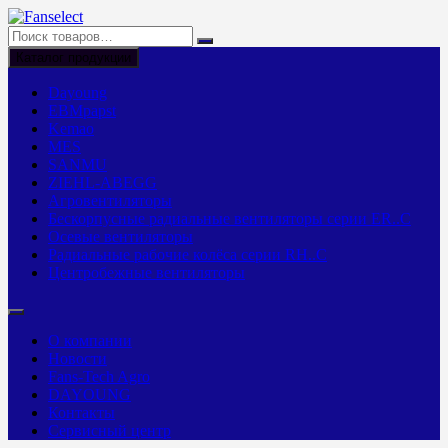
Перейти
к
содержимому
Каталог продукции
Dayoung
EBMpapst
Kemao
MES
SANMU
ZIEHL-ABEGG
Агровентиляторы
Бескорпусные радиальные вентиляторы серии ER..C
Осевые вентиляторы
Радиальные рабочие колёса серии RH..C
Центробежные вентиляторы
О компании
Новости
Fans-Tech Agro
DAYOUNG
Контакты
Сервисный центр