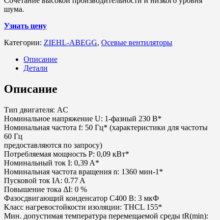
Сочетание высокой производительности и низкого уровня
шума.
Узнать цену
Категории:
ZIEHL-ABEGG
,
Осевые вентиляторы
Описание
Детали
Описание
Тип двигателя: AC
Номинальное напряжение U: 1-фазный 230 В*
Номинальная частота f: 50 Гц* (характеристики для частоты
60 Гц
предоставляются по запросу)
Потребляемая мощность P: 0,09 кВт*
Номинальный ток I: 0,39 A*
Номинальная частота вращения n: 1360 мин-1*
Пусковой ток IA: 0.77 A
Повышение тока ΔI: 0 %
Фазосдвигающий конденсатор C400 В: 3 мкФ
Класс нагревостойкости изоляции: THCL 155*
Мин. допустимая температура перемещаемой среды tR(min):