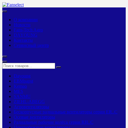
О компании
Новости
Fans-Tech Agro
DAYOUNG
Контакты
Сервисный центр
Dayoung
EBMpapst
Kemao
MES
SANMU
ZIEHL-ABEGG
Агровентиляторы
Бескорпусные радиальные вентиляторы серии ER..C
Осевые вентиляторы
Радиальные рабочие колёса серии RH..C
Центробежные вентиляторы