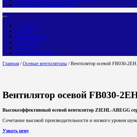
Центробежные вентиляторы
О компании
Новости
Fans-Tech Agro
DAYOUNG
Контакты
Сервисный центр
Главная
/
Осевые вентиляторы
/ Вентилятор осевой FB030-2E
Вентилятор осевой FB030-2E
Высокоэффективный осевой вентилятор ZIEHL-ABEGG се
Сочетание высокой производительности и низкого уровня шум
Узнать цену