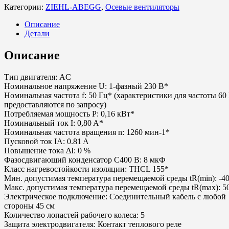
Категории:
ZIEHL-ABEGG
,
Осевые вентиляторы
Описание
Детали
Описание
Тип двигателя: AC
Номинальное напряжение U: 1-фазный 230 В*
Номинальная частота f: 50 Гц* (характеристики для частоты 60
предоставляются по запросу)
Потребляемая мощность P: 0,16 кВт*
Номинальный ток I: 0,80 A*
Номинальная частота вращения n: 1260 мин-1*
Пусковой ток IA: 0.81 A
Повышение тока ΔI: 0 %
Фазосдвигающий конденсатор C400 В: 8 мкФ
Класс нагревостойкости изоляции: THCL 155*
Мин. допустимая температура перемещаемой среды tR(min): -40
Макс. допустимая температура перемещаемой среды tR(max): 5
Электрическое подключение: Соединительный кабель с любой
стороны 45 см
Количество лопастей рабочего колеса: 5
Защита электродвигателя: Контакт теплового реле