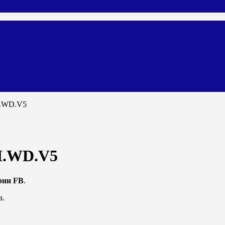
H.WD.V5
H.WD.V5
рии FB
.
а.