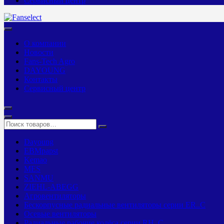
Сервисный центр
О компании
Новости
Fans-Tech Agro
DAYOUNG
Контакты
Сервисный центр
Dayoung
EBMpapst
Kemao
MES
SANMU
ZIEHL-ABEGG
Агровентиляторы
Бескорпусные радиальные вентиляторы серии ER..C
Осевые вентиляторы
Радиальные рабочие колёса серии RH..C