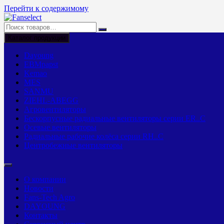
Перейти к содержимому
Каталог продукции
Dayoung
EBMpapst
Kemao
MES
SANMU
ZIEHL-ABEGG
Агровентиляторы
Бескорпусные радиальные вентиляторы серии ER..C
Осевые вентиляторы
Радиальные рабочие колёса серии RH..C
Центробежные вентиляторы
О компании
Новости
Fans-Tech Agro
DAYOUNG
Контакты