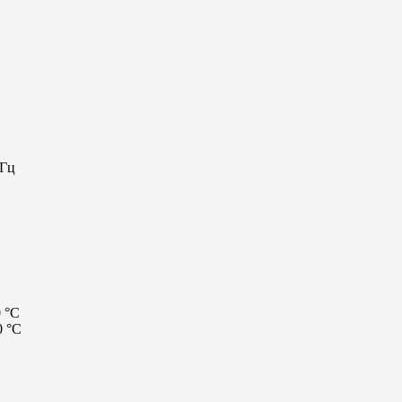
 Гц
 °C
0 °C