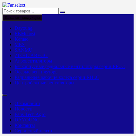
Перейти
к
содержимому
Каталог продукции
Dayoung
EBMpapst
Kemao
MES
SANMU
ZIEHL-ABEGG
Агровентиляторы
Бескорпусные радиальные вентиляторы серии ER..C
Осевые вентиляторы
Радиальные рабочие колёса серии RH..C
Центробежные вентиляторы
О компании
Новости
Fans-Tech Agro
DAYOUNG
Контакты
Сервисный центр