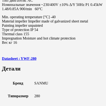
Тип двигателя: AC
Номинальные значения ~230/400V ±10% Δ/Y 50Hz P1 0.45kW
1.48/0.85A 900/min 60°C
Min. operating temperature [°C] -40
Material impeller Impeller made of galvanized sheet metal
Painting impeller unpainted
Type of protection IP 54
Thermal class 155
Impregnation Moisture and hot climate protection
Вес кг 16
Datasheet : YWF-280
Детали
Бренд
SANMU
Типоразмер
280