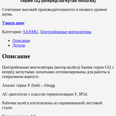
серии
GQ
(вперёд-загнутая лопатка)
Сочетание высокой производительности и низкого уровня
шума.
Узнать цену
Категории:
SANMU
,
Центробежные вентиляторы
Описание
Детали
Описание
Центробежные вентиляторы (мотор-колёса) Sanmu серии GQ с
вперёд загнутыми лопатками оптимизированы для работы в
спиральном корпусе.
Аналог серии
P
Ziehl
—
Abegg
АС-двигатели с классом термоизоляции
F
,
IP
54.
Рабочие колёса изготовлены из оцинкованной листовой
стали.