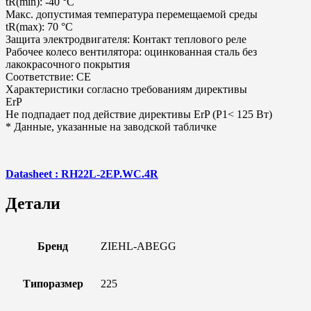
tR(min): -40 °C
Макс. допустимая температура перемещаемой среды
tR(max): 70 °C
Защита электродвигателя: Контакт теплового реле
Рабочее колесо вентилятора: оцинкованная сталь без
лакокрасочного покрытия
Соответствие: CE
Характеристики согласно требованиям директивы
ErP
Не подпадает под действие директивы ErP (P1< 125 Вт)
* Данные, указанные на заводской табличке
Datasheet : RH22L-2EP.WC.4R
Детали
Бренд
ZIEHL-ABEGG
Типоразмер
225