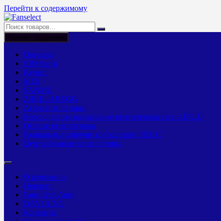
Перейти к содержимому
Каталог продукции
Dayoung
EBMpapst
Kemao
MES
SANMU
ZIEHL-ABEGG
Агровентиляторы
Бескорпусные радиальные вентиляторы серии ER..C
Осевые вентиляторы
Радиальные рабочие колёса серии RH..C
Центробежные вентиляторы
О компании
Новости
Fans-Tech Agro
DAYOUNG
Контакты