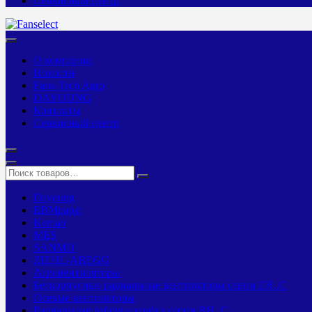
Сервисный центр
О компании
Новости
Fans-Tech Agro
DAYOUNG
Контакты
Сервисный центр
Dayoung
EBMpapst
Kemao
MES
SANMU
ZIEHL-ABEGG
Агровентиляторы
Бескорпусные радиальные вентиляторы серии ER..C
Осевые вентиляторы
Радиальные рабочие колёса серии RH..C