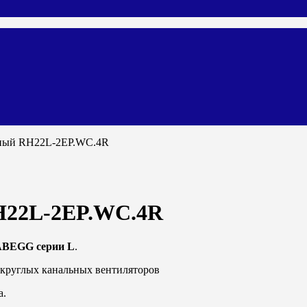
жный RH22L-2EP.WC.4R
H22L-2EP.WC.4R
ABEGG серии L
.
 круглых канальных вентиляторов
а.